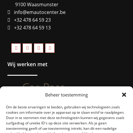
9100 Waasmunster
info@emautocenter.be
+32 478 64 59 23
+32 478 64 59 13
Wij werken met
Beheer toestemming
Om de beste ervaringen te bieden, gebruiken wij technologieën zoals
cookies om informatie over je apparaat op te slaan en/of te raadplegen.
Door in te stemmen met deze technologieën kunnen wij gegevens zoals
surfgedrag of unieke ID's op deze site verwerken. Als je geen
toestemming geeft of uw toestemming intrekt, kan dit een nadelige