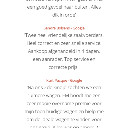
een goed gevoel naar buiten. Alles
dik in orde'
Sandra Bolsens
-
Google
'Twee heel vriendelijke zaakvoerders.
Heel correct en zeer snelle service.
Aankoop afgehandeld in 4 dagen,
een aanrader. Top service en
correcte prijs.'
Kurt Pacque
-
Google
'Na ons 2de kindje zochten we een
ruimere wagen. EM boodt me een
zeer mooie overname premie voor
mijn toen huidige wagen en hielp me
om de ideale wagen te vinden voor
ons gezin. Alles was op amper 2