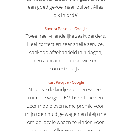
een goed gevoel naar buiten. Alles
dik in orde'
Sandra Bolsens
-
Google
'Twee heel vriendelijke zaakvoerders.
Heel correct en zeer snelle service.
Aankoop afgehandeld in 4 dagen,
een aanrader. Top service en
correcte prijs.'
Kurt Pacque
-
Google
'Na ons 2de kindje zochten we een
ruimere wagen. EM boodt me een
zeer mooie overname premie voor
mijn toen huidige wagen en hielp me
om de ideale wagen te vinden voor
ons gezin. Alles was op amper 2