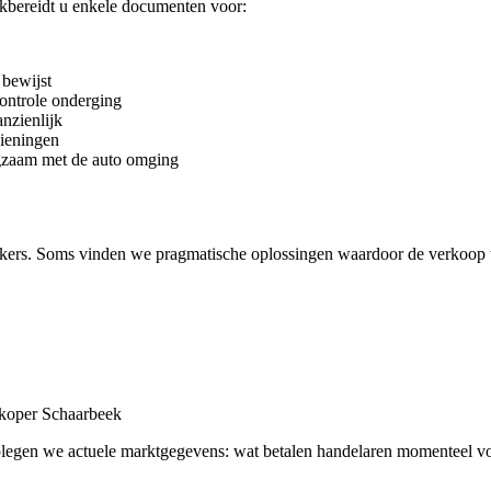
kbereidt u enkele documenten voor:
bewijst
controle onderging
nzienlijk
dieningen
gzaam met de auto omging
kers. Soms vinden we pragmatische oplossingen waardoor de verkoop 
pkoper Schaarbeek
adplegen we actuele marktgegevens: wat betalen handelaren momenteel v