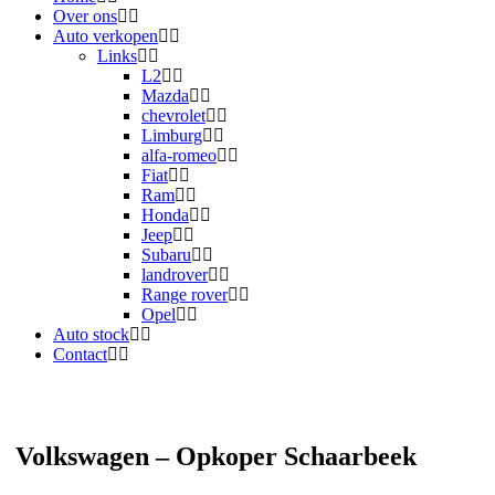
Over ons
Auto verkopen
Links
L2
Mazda
chevrolet
Limburg
alfa-romeo
Fiat
Ram
Honda
Jeep
Subaru
landrover
Range rover
Opel
Auto stock
Contact
Volkswagen – Opkoper Schaarbeek