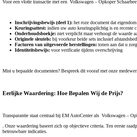
Voor een vlotte transactie met een Volkswagen – Opkoper Schaarbee
Inschrijvingsbewijs (deel 1):
het roze document dat eigendom 
Keuringsattest:
indien uw auto keuringsplichtig is en recente 
Onderhoudsboekje:
niet verplicht maar verhoogt de waarde aa
Originele sleutels:
bij voorkeur beide sets inclusief afstandsbe
Facturen van uitgevoerde herstellingen:
tonen aan dat u zor
Identiteitsbewijs:
voor verificatie tijdens overschrijving
Mist u bepaalde documenten? Bespreek dit vooraf met onze medewer
Eerlijke Waardering: Hoe Bepalen Wij de Prijs?
Transparantie staat centraal bij EM AutoCenter als Volkswagen – O
. Onze waardering baseert zich op objectieve criteria. Ten eerste ra
betrouwbare indicaties.