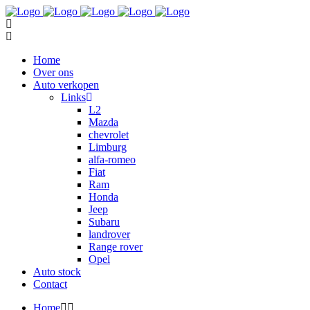
Home
Over ons
Auto verkopen
Links
L2
Mazda
chevrolet
Limburg
alfa-romeo
Fiat
Ram
Honda
Jeep
Subaru
landrover
Range rover
Opel
Auto stock
Contact
Home