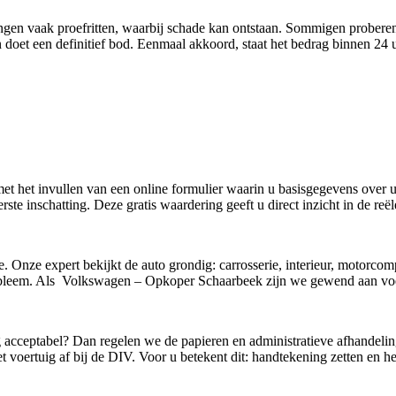
edingen vaak proefritten, waarbij schade kan ontstaan. Sommigen probere
doet een definitief bod. Eenmaal akkoord, staat het bedrag binnen 24
 met het invullen van een online formulier waarin u basisgegevens over
ste inschatting. Deze gratis waardering geeft u direct inzicht in de re
e. Onze expert bekijkt de auto grondig: carrosserie, interieur, motorco
bleem. Als Volkswagen – Opkoper Schaarbeek zijn we gewend aan voert
g acceptabel? Dan regelen we de papieren en administratieve afhandelin
 voertuig af bij de DIV. Voor u betekent dit: handtekening zetten en he