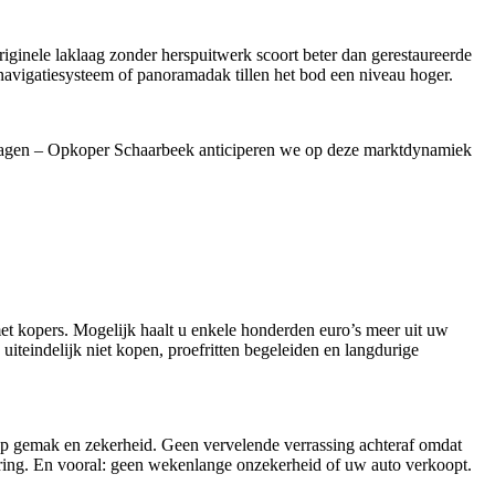
ginele laklaag zonder herspuitwerk scoort beter dan gerestaureerde
 navigatiesysteem of panoramadak tillen het bod een niveau hoger.
kswagen – Opkoper Schaarbeek anticiperen we op deze marktdynamiek
met kopers. Mogelijk haalt u enkele honderden euro’s meer uit uw
uiteindelijk niet kopen, proefritten begeleiden en langdurige
p gemak en zekerheid. Geen vervelende verrassing achteraf omdat
ring. En vooral: geen wekenlange onzekerheid of uw auto verkoopt.