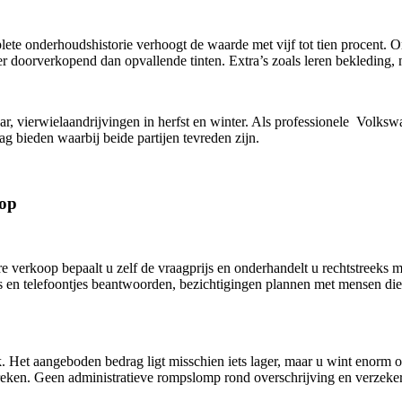
 onderhoudshistorie verhoogt de waarde met vijf tot tien procent. Ori
ker doorverkopend dan opvallende tinten. Extra’s zoals leren bekleding,
aar, vierwielaandrijvingen in herfst en winter. Als professionele Vol
g bieden waarbij beide partijen tevreden zijn.
oop
e verkoop bepaalt u zelf de vraagprijs en onderhandelt u rechtstreeks 
ls en telefoontjes beantwoorden, bezichtigingen plannen met mensen die 
et aangeboden bedrag ligt misschien iets lager, maar u wint enorm o
breken. Geen administratieve rompslomp rond overschrijving en verzeke