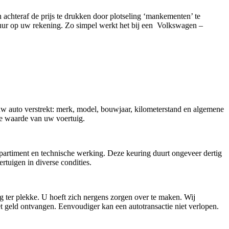
n achteraf de prijs te drukken door plotseling ‘mankementen’ te
 uur op uw rekening. Zo simpel werkt het bij een Volkswagen –
 uw auto verstrekt: merk, model, bouwjaar, kilometerstand en algemene
ële waarde van uw voertuig.
mpartiment en technische werking. Deze keuring duurt ongeveer dertig
uigen in diverse condities.
g ter plekke. U hoeft zich nergens zorgen over te maken. Wij
t geld ontvangen. Eenvoudiger kan een autotransactie niet verlopen.