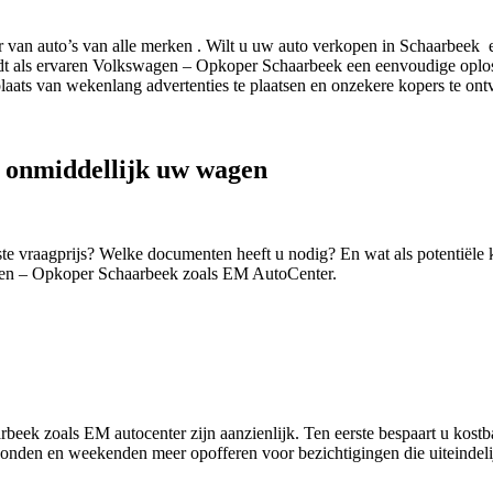
van auto’s van alle merken . Wilt u uw auto verkopen in Schaarbeek e
 als ervaren Volkswagen – Opkoper Schaarbeek een eenvoudige oplossing.
laats van wekenlang advertenties te plaatsen en onzekere kopers te ont
 onmiddellijk uw wagen
iste vraagprijs? Welke documenten heeft u nodig? En wat als potentië
gen – Opkoper Schaarbeek zoals EM AutoCenter.
ek zoals EM autocenter zijn aanzienlijk. Ten eerste bespaart u kostbar
avonden en weekenden meer opofferen voor bezichtigingen die uiteindeli