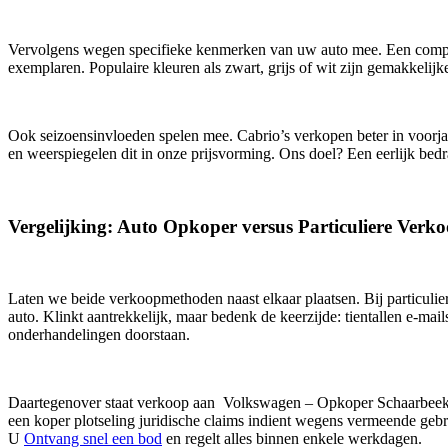
Vervolgens wegen specifieke kenmerken van uw auto mee. Een complete
exemplaren. Populaire kleuren als zwart, grijs of wit zijn gemakkelij
Ook seizoensinvloeden spelen mee. Cabrio’s verkopen beter in voorj
en weerspiegelen dit in onze prijsvorming. Ons doel? Een eerlijk bedra
Vergelijking: Auto Opkoper versus Particuliere Verk
Laten we beide verkoopmethoden naast elkaar plaatsen. Bij particulier
auto. Klinkt aantrekkelijk, maar bedenk de keerzijde: tientallen e-mai
onderhandelingen doorstaan.
Daartegenover staat verkoop aan Volkswagen – Opkoper Schaarbeek. H
een koper plotseling juridische claims indient wegens vermeende ge
U
Ontvang snel een bod
en regelt alles binnen enkele werkdagen.