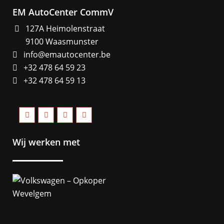
EM AutoCenter CommV
127A Heimolenstraat
9100 Waasmunster
info@emautocenter.be
+32 478 64 59 23
+32 478 64 59 13
Wij werken met