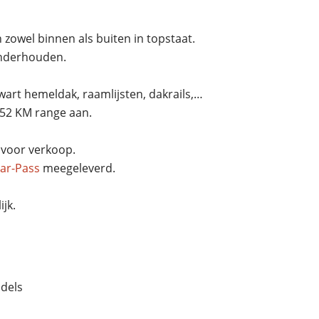
zowel binnen als buiten in topstaat.
onderhouden.
art hemeldak, raamlijsten, dakrails,…
- 52 KM range aan.
voor verkoop.
ar-Pass
meegeleverd.
jk.
ddels