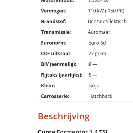
Motorinhoud:
1.3957 cc
Vermogen:
110 kW ( 150 PK)
Brandstof:
Benzine/Elektisch
Transmissie:
Automaat
Euronorm:
Euro 6d
CO²-uitstoot:
27 g/km
BIV (eenmalig):
€ —
Rijtaks (jaarlijks):
€ —
Kleur:
Grijs
Carrosserie:
Hatchback
Beschrijving
Cupra
Formentor 1.4 TSI