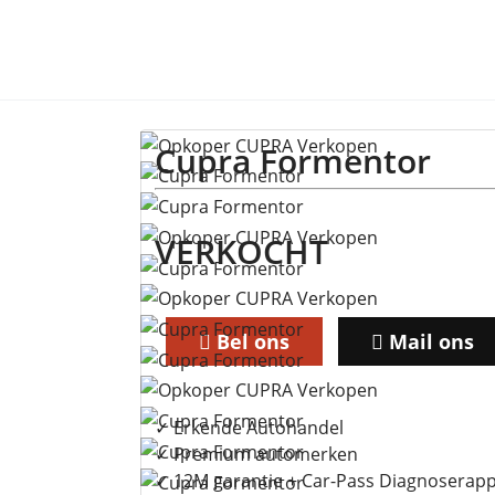
Cupra Formentor
VERKOCHT
Bel ons
Mail ons
✓ Erkende Autohandel
✓ Premium automerken
✓ 12M garantie + Car-Pass Diagnoserap