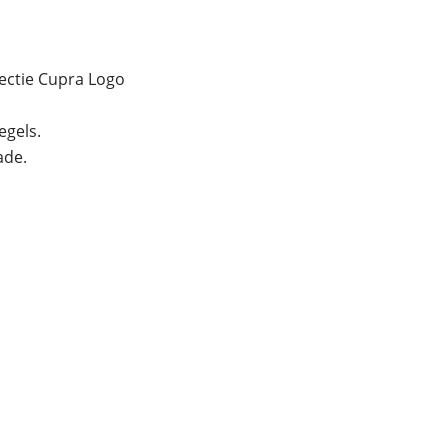
ectie Cupra Logo
egels.
ade.