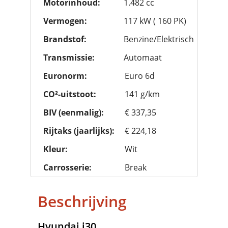
Motorinhoud:
1.482 cc
Vermogen:
117 kW ( 160 PK)
Brandstof:
Benzine/Elektrisch
Transmissie:
Automaat
Euronorm:
Euro 6d
CO²-uitstoot:
141 g/km
BIV (eenmalig):
€ 337,35
Rijtaks (jaarlijks):
€ 224,18
Kleur:
Wit
Carrosserie:
Break
Beschrijving
Hyundai
i30