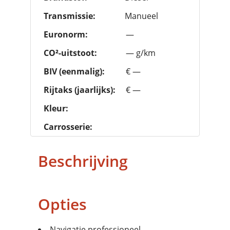
Transmissie:
Manueel
Euronorm:
—
CO²-uitstoot:
— g/km
BIV (eenmalig):
€ —
Rijtaks (jaarlijks):
€ —
Kleur:
Carrosserie:
Beschrijving
Opties
Navigatie professioneel