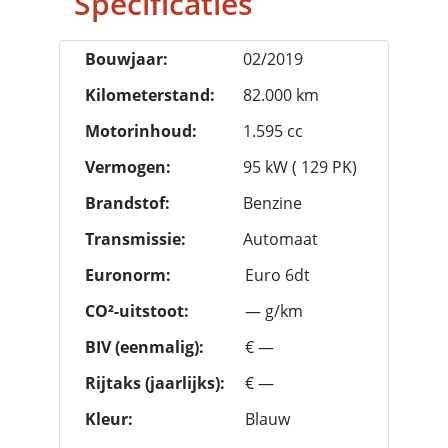
Specificaties
Bouwjaar:
02/2019
Kilometerstand:
82.000 km
Motorinhoud:
1.595 cc
Vermogen:
95 kW ( 129 PK)
Brandstof:
Benzine
Transmissie:
Automaat
Euronorm:
Euro 6dt
CO²-uitstoot:
— g/km
BIV (eenmalig):
€ —
Rijtaks (jaarlijks):
€ —
Kleur:
Blauw