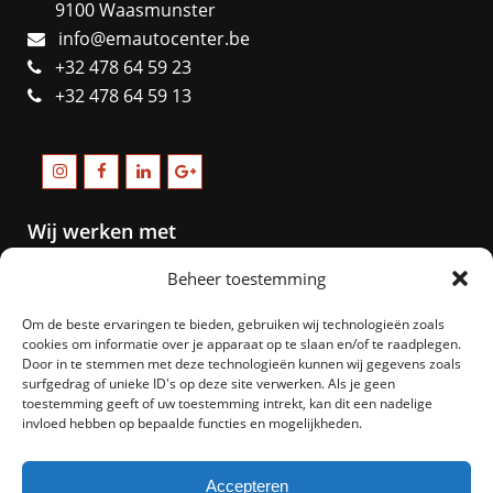
9100 Waasmunster
info@emautocenter.be
+32 478 64 59 23
+32 478 64 59 13
Wij werken met
Beheer toestemming
Om de beste ervaringen te bieden, gebruiken wij technologieën zoals
cookies om informatie over je apparaat op te slaan en/of te raadplegen.
Door in te stemmen met deze technologieën kunnen wij gegevens zoals
surfgedrag of unieke ID's op deze site verwerken. Als je geen
toestemming geeft of uw toestemming intrekt, kan dit een nadelige
invloed hebben op bepaalde functies en mogelijkheden.
Accepteren