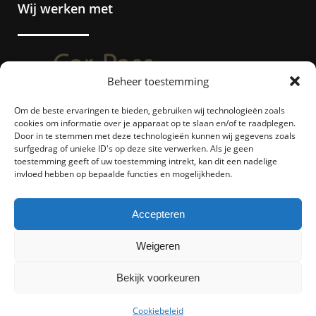
Wij werken met
Beheer toestemming
Om de beste ervaringen te bieden, gebruiken wij technologieën zoals
cookies om informatie over je apparaat op te slaan en/of te raadplegen.
Door in te stemmen met deze technologieën kunnen wij gegevens zoals
surfgedrag of unieke ID's op deze site verwerken. Als je geen
toestemming geeft of uw toestemming intrekt, kan dit een nadelige
invloed hebben op bepaalde functies en mogelijkheden.
Accepteren
Weigeren
Bekijk voorkeuren
Cookiebeleid
© Copyright EM AutoCenter |
Algemene voorwaarden
| BE 0716.863.949