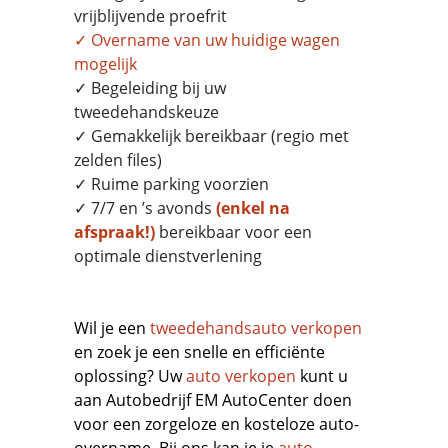
vrijblijvende proefrit
✓
Overname
van uw huidige wagen
mogelijk
✓ Begeleiding bij uw
tweedehandskeuze
✓ Gemakkelijk bereikbaar (regio met
zelden files)
✓ Ruime parking voorzien
✓ 7/7 en ’s avonds
(enkel na
afspraak!)
bereikbaar voor een
optimale dienstverlening
Wil je een
tweedehandsauto verkopen
en zoek je een snelle en efficiënte
oplossing? Uw
auto verkopen
kunt u
aan Autobedrijf EM AutoCenter doen
voor een zorgeloze en kosteloze auto-
overname. Bij ons kan je je
auto