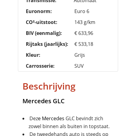
Transmissie:
Automaat
Euronorm:
Euro 6
CO²-uitstoot:
143 g/km
BIV (eenmalig):
€ 633,96
Rijtaks (jaarlijks):
€ 533,18
Kleur:
Grijs
Carrosserie:
SUV
Beschrijving
Mercedes
GLC
Dez
e
Mercedes
GLC bevindt zich
zowel binnen als buiten in topstaat.
De tweedehands auto is steeds op