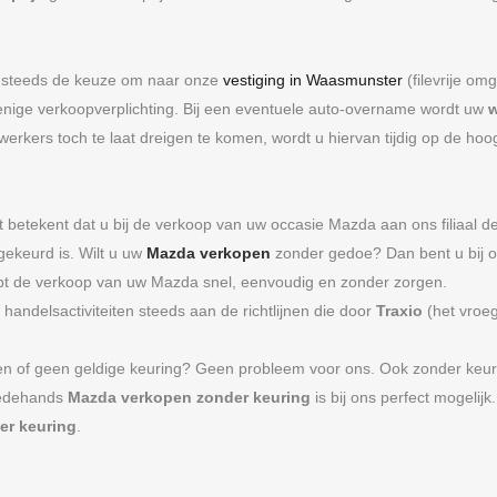
steeds de keuze om naar onze
vestiging in Waasmunster
(filevrije om
enige verkoopverplichting. Bij een eventuele auto-overname wordt uw
w
erkers toch te laat dreigen te komen, wordt u hiervan tijdig op de hoo
it betekent dat u bij de verkoop van uw occasie Mazda aan ons filiaal d
gekeurd is. Wilt u uw
Mazda verkopen
zonder gedoe? Dan bent u bij on
oopt de verkoop van uw Mazda snel, eenvoudig en zonder zorgen.
handelsactiviteiten steeds aan de richtlijnen die door
Traxio
(het vroe
of geen geldige keuring? Geen probleem voor ons. Ook zonder keuring
eedehands
Mazda verkopen zonder keuring
is bij ons perfect mogelijk
er keuring
.