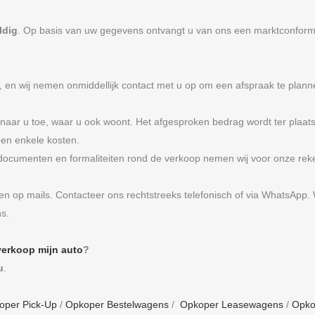
ldig
. Op basis van uw gegevens ontvangt u van ons een marktconfor
, en wij nemen onmiddellijk contact met u op om een afspraak te pla
ar u toe, waar u ook woont. Het afgesproken bedrag wordt ter plaat
een enkele kosten.
ocumenten en formaliteiten rond de verkoop nemen wij voor onze rekeni
en op mails. Contacteer ons rechtstreeks telefonisch of via WhatsApp. 
ns.
verkoop mijn auto
?
u
.
oper Pick-Up
/
Opkoper Bestelwagens
/
Opkoper Leasewagens
/
Opko