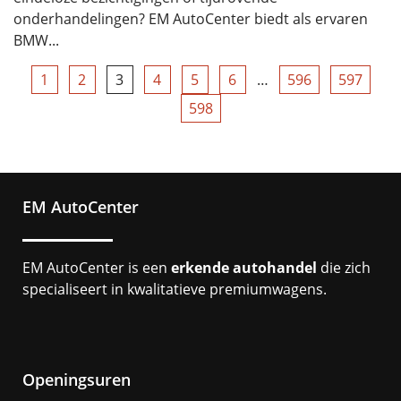
onderhandelingen? EM AutoCenter biedt als ervaren
BMW...
1
2
3
4
5
6
…
596
597
598
EM AutoCenter
EM AutoCenter is een
erkende autohandel
die zich
specialiseert in kwalitatieve premiumwagens.
Openingsuren