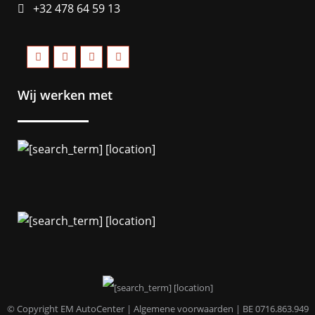
+32 478 64 59 13
Wij werken met
© Copyright EM AutoCenter |
Algemene voorwaarden
| BE 0716.863.949