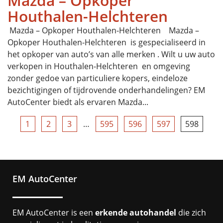
Mazda – Opkoper
Houthalen-Helchteren
Mazda – Opkoper Houthalen-Helchteren Mazda –
Opkoper Houthalen-Helchteren is gespecialiseerd in
het opkoper van auto’s van alle merken . Wilt u uw auto
verkopen in Houthalen-Helchteren en omgeving
zonder gedoe van particuliere kopers, eindeloze
bezichtigingen of tijdrovende onderhandelingen? EM
AutoCenter biedt als ervaren Mazda...
1
2
3
…
595
596
597
598
EM AutoCenter
EM AutoCenter is een
erkende autohandel
die zich