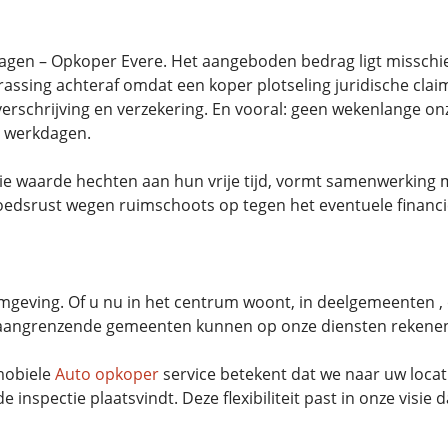
gen – Opkoper Evere. Het aangeboden bedrag ligt misschie
assing achteraf omdat een koper plotseling juridische cl
rschrijving en verzekering. En vooral: geen wekenlange on
e werkdagen.
die waarde hechten aan hun vrije tijd, vormt samenwerking
oedsrust wegen ruimschoots op tegen het eventuele financië
geving. Of u nu in het centrum woont, in deelgemeenten ,
an aangrenzende gemeenten kunnen op onze diensten rekene
 mobiele
Auto opkoper
service betekent dat we naar uw locat
 inspectie plaatsvindt. Deze flexibiliteit past in onze visie