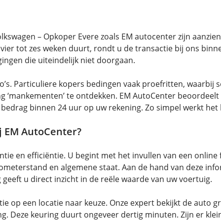
kswagen – Opkoper Evere zoals EM autocenter zijn aanzienlij
vier tot zes weken duurt, rondt u de transactie bij ons bin
ngen die uiteindelijk niet doorgaan.
sico’s. Particuliere kopers bedingen vaak proefritten, waar
ling ‘mankementen’ te ontdekken. EM AutoCenter beoordeelt
et bedrag binnen 24 uur op uw rekening. Zo simpel werkt het
j EM AutoCenter?
ie en efficiëntie. U begint met het invullen van een onlin
ilometerstand en algemene staat. Aan de hand van deze inf
 geeft u direct inzicht in de reële waarde van uw voertuig.
e op een locatie naar keuze. Onze expert bekijkt de auto gro
. Deze keuring duurt ongeveer dertig minuten. Zijn er kl