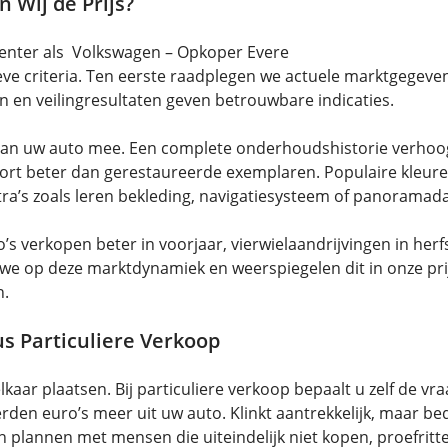
 Wij de Prijs?
Center als Volkswagen – Opkoper Evere
ieve criteria. Ten eerste raadplegen we actuele marktgege
n en veilingresultaten geven betrouwbare indicaties.
an uw auto mee. Een complete onderhoudshistorie verhoogt 
rt beter dan gerestaureerde exemplaren. Populaire kleuren a
ra’s zoals leren bekleding, navigatiesysteem of panoramadak
s verkopen beter in voorjaar, vierwielaandrijvingen in herfs
e op deze marktdynamiek en weerspiegelen dit in onze prij
n.
us Particuliere Verkoop
ar plaatsen. Bij particuliere verkoop bepaalt u zelf de vr
den euro’s meer uit uw auto. Klinkt aantrekkelijk, maar bed
 plannen met mensen die uiteindelijk niet kopen, proefritt