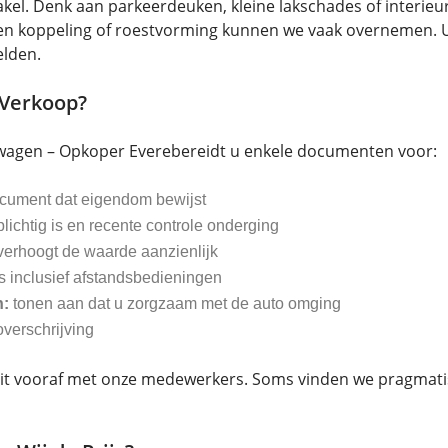
l. Denk aan parkeerdeuken, kleine lakschades of interieurs
ten koppeling of roestvorming kunnen we vaak overnemen. U
elden.
 Verkoop?
swagen – Opkoper Everebereidt u enkele documenten voor:
cument dat eigendom bewijst
lichtig is en recente controle onderging
 verhoogt de waarde aanzienlijk
s inclusief afstandsbedieningen
n:
tonen aan dat u zorgzaam met de auto omging
 overschrijving
it vooraf met onze medewerkers. Soms vinden we pragmat