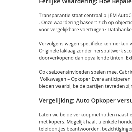
Eerlijke Waardering: Hoe Bepalen
Transparantie staat centraal bij EM Auto
. Onze waardering baseert zich op object
voor vergelijkbare voertuigen? Databanke
Vervolgens wegen specifieke kenmerken v
Originele laklaag zonder herspuitwerk scoo
doorverkopend dan opvallende tinten. Ext
Ook seizoensinvloeden spelen mee. Cabrio’
Volkswagen – Opkoper Evere anticiperen w
bieden waarbij beide partijen tevreden zij
Vergelijking: Auto Opkoper vers
Laten we beide verkoopmethoden naast elka
met kopers. Mogelijk haalt u enkele honder
telefoontjes beantwoorden, bezichtigingen