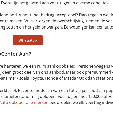
vere zijn we gewend aan voertuigen in diverse condities.
ndend bod. Vindt u het bedrag acceptabel? Dan regelen we d
ver te maken. Wij verzorgen de overschrijving, nemen de ver
ning zetten en het geld ontvangen. Eenvoudiger kan een auto
WhatsApp
oCenter Aan?
ere hanteren we een ruim aankoopbeleid. Personenwagens 
ijk een groot deel van ons aanbod. Maar ook premiummerk
pans merk zoals Toyota, Honda of Mazda? Ook dan staat on
erkte rol. Recente modellen van één tot vijf jaar oud zijn po
kilometerstand mag oplopen; voertuigen met 150.000 of zelfs
Auto opkoper alle merken
beoordelen we elk voertuig individ