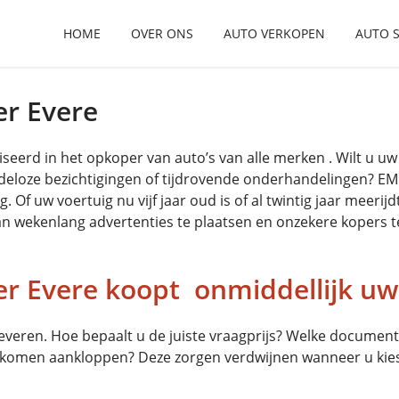
HOME
OVER ONS
AUTO VERKOPEN
AUTO 
r Evere
seerd in het opkoper van auto’s van alle merken . Wilt u 
ndeloze bezichtigingen of tijdrovende onderhandelingen? E
Of uw voertuig nu vijf jaar oud is of al twintig jaar meerij
van wekenlang advertenties te plaatsen en onzekere kopers t
r Evere koopt onmiddellijk u
veren. Hoe bepaalt u de juiste vraagprijs? Welke documente
komen aankloppen? Deze zorgen verdwijnen wanneer u kies