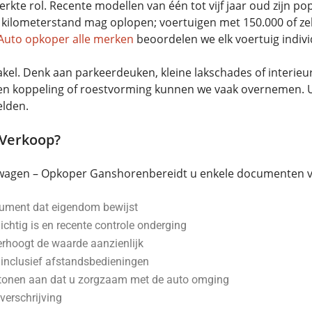
erkte rol. Recente modellen van één tot vijf jaar oud zijn po
kilometerstand mag oplopen; voertuigen met 150.000 of zelfs
Auto opkoper alle merken
beoordelen we elk voertuig individ
l. Denk aan parkeerdeuken, kleine lakschades of interieurs
ten koppeling of roestvorming kunnen we vaak overnemen. U
elden.
 Verkoop?
kswagen – Opkoper Ganshorenbereidt u enkele documenten v
ument dat eigendom bewijst
chtig is en recente controle onderging
erhoogt de waarde aanzienlijk
s inclusief afstandsbedieningen
tonen aan dat u zorgzaam met de auto omging
overschrijving