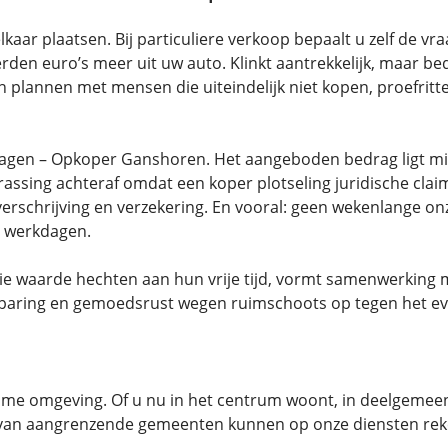
ar plaatsen. Bij particuliere verkoop bepaalt u zelf de vr
den euro’s meer uit uw auto. Klinkt aantrekkelijk, maar bed
 plannen met mensen die uiteindelijk niet kopen, proefritt
gen – Opkoper Ganshoren. Het aangeboden bedrag ligt mis
assing achteraf omdat een koper plotseling juridische cl
rschrijving en verzekering. En vooral: geen wekenlange on
e werkdagen.
die waarde hechten aan hun vrije tijd, vormt samenwerkin
paring en gemoedsrust wegen ruimschoots op tegen het even
e omgeving. Of u nu in het centrum woont, in deelgemeen
rs van aangrenzende gemeenten kunnen op onze diensten re