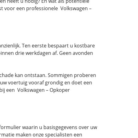
n heeft u nodig? En wat als potentiële
t voor een professionele Volkswagen –
zienlijk. Ten eerste bespaart u kostbare
s binnen drie werkdagen af. Geen avonden
bij schade kan ontstaan. Sommigen proberen
 uw voertuig vooraf grondig en doet een
t bij een Volkswagen – Opkoper
e formulier waarin u basisgegevens over uw
ormatie maken onze specialisten een