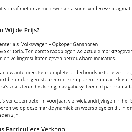
it vooraf met onze medewerkers. Soms vinden we pragmat
 Wij de Prijs?
oCenter als Volkswagen – Opkoper Ganshoren
ieve criteria. Ten eerste raadplegen we actuele marktgege
n en veilingresultaten geven betrouwbare indicaties.
an uw auto mee. Een complete onderhoudshistorie verhoogt 
rt beter dan gerestaureerde exemplaren. Populaire kleuren a
ra’s zoals leren bekleding, navigatiesysteem of panoramadak
s verkopen beter in voorjaar, vierwielaandrijvingen in herfs
ren we op deze marktdynamiek en weerspiegelen dit in onze
den zijn.
us Particuliere Verkoop