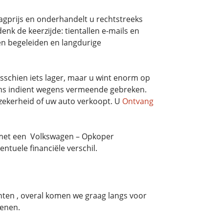
aagprijs en onderhandelt u rechtstreeks
enk de keerzijde: tientallen e-mails en
en begeleiden en langdurige
schien iets lager, maar u wint enorm op
aims indient wegens vermeende gebreken.
zekerheid of uw auto verkoopt. U
Ontvang
g met een Volkswagen – Opkoper
tuele financiële verschil.
ten , overal komen we graag langs voor
kenen.