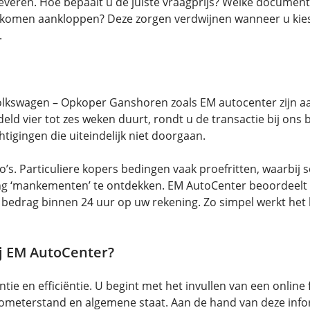
veren. Hoe bepaalt u de juiste vraagprijs? Welke documente
komen aankloppen? Deze zorgen verdwijnen wanneer u kies
.
lkswagen – Opkoper Ganshoren zoals EM autocenter zijn aan
deld vier tot zes weken duurt, rondt u de transactie bij on
igingen die uiteindelijk niet doorgaan.
sico’s. Particuliere kopers bedingen vaak proefritten, waar
ling ‘mankementen’ te ontdekken. EM AutoCenter beoordeelt
et bedrag binnen 24 uur op uw rekening. Zo simpel werkt he
j EM AutoCenter?
ie en efficiëntie. U begint met het invullen van een onlin
ilometerstand en algemene staat. Aan de hand van deze inf