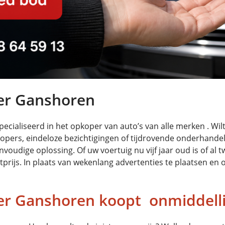
er Ganshoren
cialiseerd in het opkoper van auto’s van alle merken . Wi
opers, eindeloze bezichtigingen of tijdrovende onderhande
dige oplossing. Of uw voertuig nu vijf jaar oud is of al twi
rijs. In plaats van wekenlang advertenties te plaatsen en 
r Ganshoren koopt onmiddell